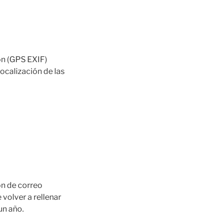
ón (GPS EXIF)
localización de las
ón de correo
volver a rellenar
un año.