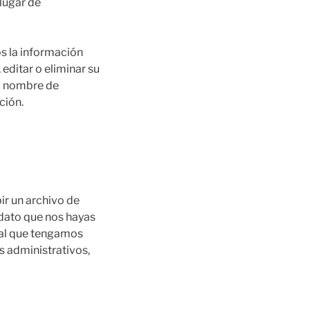
lugar de
os la información
editar o eliminar su
u nombre de
ción.
ir un archivo de
 dato que nos hayas
nal que tengamos
s administrativos,