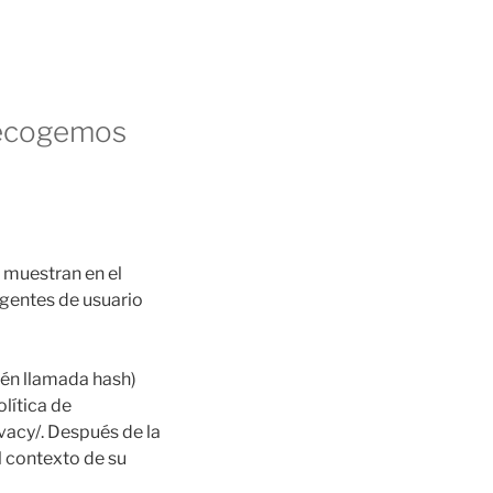
recogemos
 muestran en el
agentes de usuario
ién llamada hash)
lítica de
vacy/. Después de la
el contexto de su