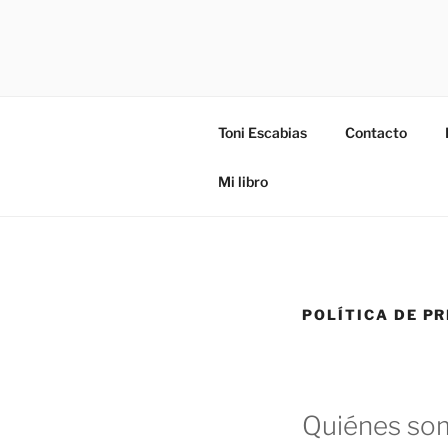
Saltar
al
contenido
Toni Escabias – Coach metafís
Toni Escabias
Contacto
Mi libro
POLÍTICA DE P
Quiénes so