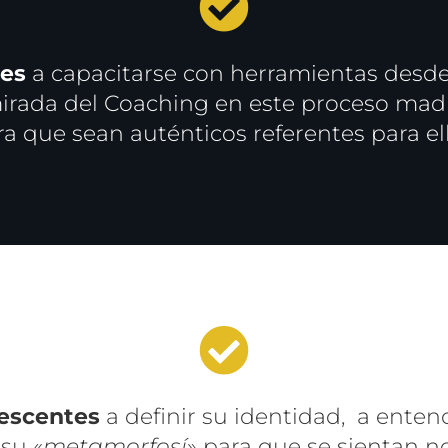
res
a
capacitarse con herramientas
desde 
irada del Coaching en este proceso madur
ra que sean auténticos referentes para ell
lescentes
a
definir su identidad, a ente
su «
metamorfosí
» para que se sientan n