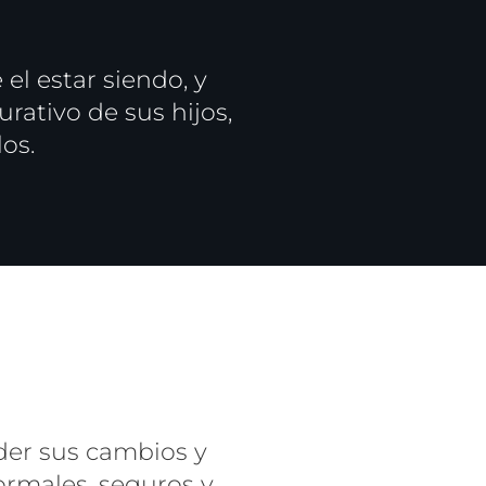
el estar siendo, y
ativo de sus hijos,
os.
nder sus cambios y
ormales, seguros y