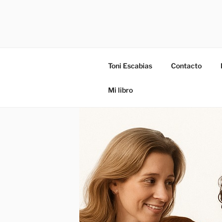
Toni Escabias – Coach metafís
Toni Escabias
Contacto
Mi libro